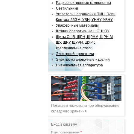
Радиоэлектронные компоненты
Светильники
Указатели напряжения ПИН, Элин,
Контакт-55ЭМ, УВН, УННУ, УВНУ
Упаковочные материалы
Штанги оперативные ШО, ШОУ
Щиты ОЩВ, ЩРН, ЩРНМ, ЩРН-М,
ЩУ, ЩРУ, ЩУРН, ЩУР с
креплением на столб
Электрообогреватели
Электроустановочные изделия
Низковольтная аппаратура
Покупаем низковольтное оборудование
складского хранения
Вход в систему
Имя пользователя
*