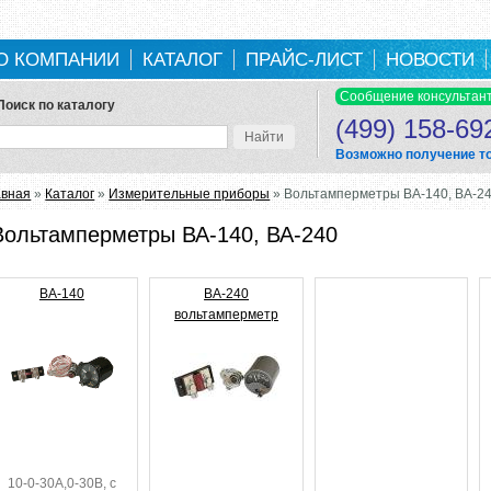
О КОМПАНИИ
КАТАЛОГ
ПРАЙС-ЛИСТ
НОВОСТИ
Поиск по каталогу
(499) 158-69
Возможно получение тов
ы здесь
авная
»
Каталог
»
Измерительные приборы
» Вольтамперметры ВА-140, ВА-2
Вольтамперметры ВА-140, ВА-240
ВА-140
ВА-240
вольтамперметр
10-0-30А,0-30В, с