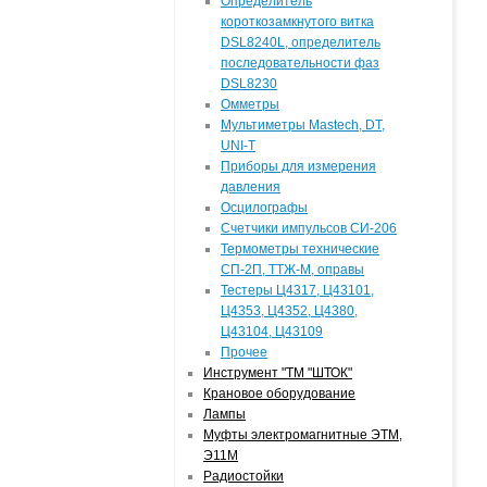
Определитель
короткозамкнутого витка
DSL8240L, определитель
последовательности фаз
DSL8230
Омметры
Мультиметры Mastech, DT,
UNI-T
Приборы для измерения
давления
Осцилографы
Счетчики импульсов СИ-206
Термометры технические
СП-2П, ТТЖ-М, оправы
Тестеры Ц4317, Ц43101,
Ц4353, Ц4352, Ц4380,
Ц43104, Ц43109
Прочее
Инструмент "ТМ "ШТОК"
Крановое оборудование
Лампы
Муфты электромагнитные ЭТМ,
Э11М
Радиостойки