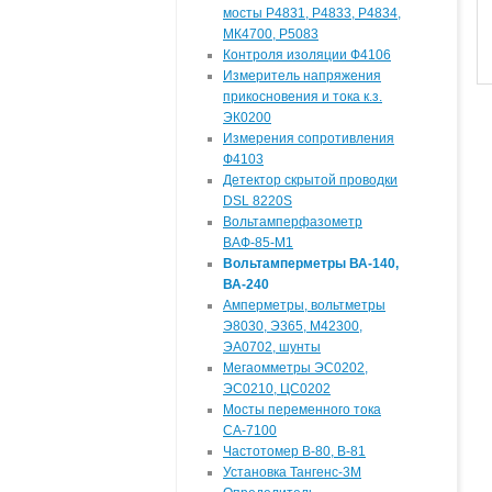
мосты Р4831, Р4833, Р4834,
МК4700, Р5083
Контроля изоляции Ф4106
Измеритель напряжения
прикосновения и тока к.з.
ЭК0200
Измерения сопротивления
Ф4103
Детектор скрытой проводки
DSL 8220S
Вольтамперфазометр
ВАФ-85-М1
Вольтамперметры ВА-140,
ВА-240
Амперметры, вольтметры
Э8030, Э365, М42300,
ЭА0702, шунты
Мегаомметры ЭС0202,
ЭС0210, ЦС0202
Мосты переменного тока
СА-7100
Частотомер В-80, В-81
Установка Тангенс-3М