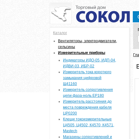
Каталог
Вентиляторы, электродвигатели,
сельсины
Измерительные приборы
В
Гл
Индикаторы ИДО-05, ИДП-04,
ИДВИ-03, ИБР-02
Измеритель тока короткого
замыкания цифровой
Щ41160
Измеритель сопротивления
цепи фаза-ноль ЕР180
Измеритель расстояния до
места повреждения кабеля
ЦР0200
Клещи токоизмерительные
Ц4505, Ц4502, К4570, К4571,
Мastech
Магазины сопротивлений и