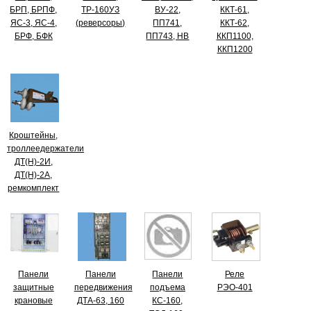
БРП, БРПФ,
ТР-160УЗ
ВУ-22,
ККТ-61,
ЯС-3, ЯС-4,
(реверсоры)
ПП741,
ККТ-62,
БРФ, БФК
ПП743, НВ
ККП1100,
ККП1200
Кроштейны,
троллеедержатели
ДТ(Н)-2И,
ДТ(Н)-2А,
ремкомплект
Панели
Панели
Панели
Реле
защитные
передвижения
подъема
РЭО-401
крановые
ДТА-63, 160
КС-160,