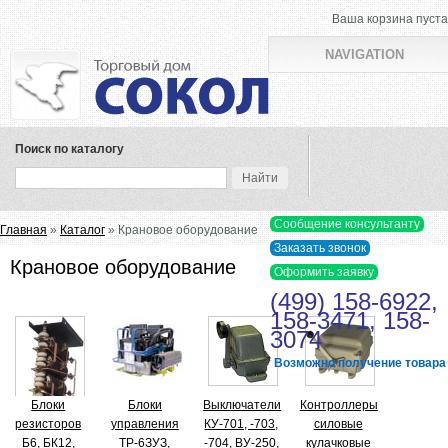
Ваша корзина пуста
NAVIGATION
Поиск по каталогу
Вы здесь
Главная
»
Каталог
» Крановое оборудование
Крановое оборудование
(499) 158-6922,
158-3471, 158-
3074
Возможно получение товара в
Блоки
Блоки
Выключатели
Контроллеры
резисторов
управления
КУ-701, -703,
силовые
Б6, БК12,
ТР-6ЗУЗ,
-704, ВУ-250,
кулачковые