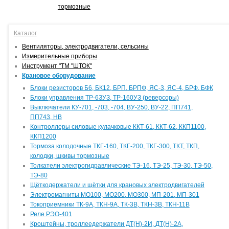
тормозные
Каталог
Вентиляторы, электродвигатели, сельсины
Измерительные приборы
Инструмент "ТМ "ШТОК"
Крановое оборудование
Блоки резисторов Б6, БК12, БРП, БРПФ, ЯС-3, ЯС-4, БРФ, БФК
Блоки управления ТР-6ЗУЗ, ТР-160УЗ (реверсоры)
Выключатели КУ-701, -703, -704, ВУ-250, ВУ-22, ПП741,
ПП743, НВ
Контроллеры силовые кулачковые ККТ-61, ККТ-62, ККП1100,
ККП1200
Тормоза колодочные ТКГ-160, ТКГ-200, ТКГ-300, ТКТ, ТКП,
колодки, шкивы тормозные
Толкатели электрогидравлические ТЭ-16, ТЭ-25, ТЭ-30, ТЭ-50,
ТЭ-80
Щёткодержатели и щётки для крановых электродвигателей
Электромагниты МО100, МО200, МО300, МП-201, МП-301
Токоприемники ТК-9А, ТКН-9А, ТК-3В, ТКН-3В, ТКН-11В
Реле РЭО-401
Кроштейны, троллеедержатели ДТ(Н)-2И, ДТ(Н)-2А,