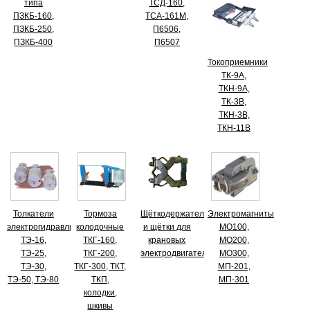
типа
ТСД-160,
ПЗКБ-160,
ТСА-161М,
ПЗКБ-250,
П6506,
ПЗКБ-400
П6507
Токоприемники
ТК-9А,
ТКН-9А,
ТК-3В,
ТКН-3В,
ТКН-11В
Толкатели
Тормоза
Щёткодержатели
Электромагниты
электрогидравлические
колодочные
и щётки для
МО100,
ТЭ-16,
ТКГ-160,
крановых
МО200,
ТЭ-25,
ТКГ-200,
электродвигателей
МО300,
ТЭ-30,
ТКГ-300, ТКТ,
МП-201,
ТЭ-50, ТЭ-80
ТКП,
МП-301
колодки,
шкивы