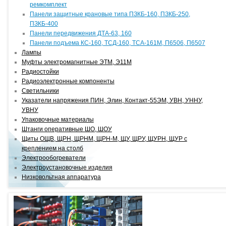
ремкомплект
Панели защитные крановые типа ПЗКБ-160, ПЗКБ-250,
ПЗКБ-400
Панели передвижения ДТА-63, 160
Панели подъема КС-160, ТСД-160, ТСА-161М, П6506, П6507
Лампы
Муфты электромагнитные ЭТМ, Э11М
Радиостойки
Радиоэлектронные компоненты
Светильники
Указатели напряжения ПИН, Элин, Контакт-55ЭМ, УВН, УННУ,
УВНУ
Упаковочные материалы
Штанги оперативные ШО, ШОУ
Щиты ОЩВ, ЩРН, ЩРНМ, ЩРН-М, ЩУ, ЩРУ, ЩУРН, ЩУР с
креплением на столб
Электрообогреватели
Электроустановочные изделия
Низковольтная аппаратура