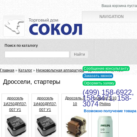
Ваша корзина пуста
NAVIGATION
Поиск по каталогу
Вы здесь
Главная
»
Каталог
»
Низковольтная аппаратура
» Дроссели, стартеры
Дроссели, стартеры
(499) 158-6922,
158-3471, 158-
дроссель
дроссель
Дроссель Д
стартер S-10
3074
1И250ДРЛ37-
1И400ДРЛ37-
10
Philips
007 У1
007 У1
Возможно получение товара в