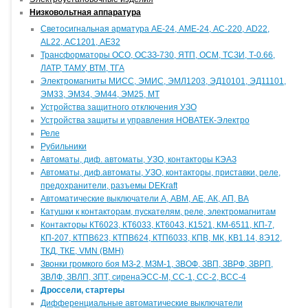
Низковольтная аппаратура
Светосигнальная арматура АЕ-24, АМЕ-24, АС-220, AD22,
AL22, АС1201, АЕ32
Трансформаторы ОСО, ОСЗЗ-730, ЯТП, ОСМ, ТСЗИ, Т-0.66,
ЛАТР, ТАМУ, ВТМ, ТГА
Электромагниты МИСС, ЭМИС, ЭМЛ1203, ЭД10101, ЭД11101,
ЭМ33, ЭМ34, ЭМ44, ЭМ25, МТ
Устройства защитного отключения УЗО
Устройства защиты и управления НОВАТЕК-Электро
Реле
Рубильники
Автоматы, диф. автоматы, УЗО, контакторы КЭАЗ
Автоматы, диф.автоматы, УЗО, контакторы, приставки, реле,
предохранители, разъемы DEKraft
Автоматические выключатели А, АВМ, АЕ, АК, АП, ВА
Катушки к контакторам, пускателям, реле, электромагнитам
Контакторы КТ6023, КТ6033, КТ6043, К1521, КМ-6511, КП-7,
КП-207, КТПВ623, КТПВ624, КТП6033, КПВ, МК, КВ1.14, 8Э12,
ТКД, ТКЕ, VMN (ВМН)
Звонки громкого боя МЗ-2, МЗМ-1, ЗВОФ, ЗВП, ЗВРФ, ЗВРП,
ЗВЛФ, ЗВЛП, ЗПТ, сиренаЭСС-М, СС-1, СС-2, ВСС-4
Дроссели, стартеры
Дифференциальные автоматические выключатели