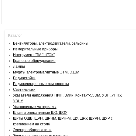
Каталог
Вентиляторы, электродвигатели, сельсины
Измерительные приборы
Инструмент "ТМ "ШТОК"
Крановое оборудование
Лампы
Муфты электромагнитные ЭТМ, Э11М
Радиостойки
Радиоэлектронные компоненты
Светильники
Указатели напряжения ПИН, Элин, Контакт-55ЭМ, УВН, УННУ,
УВНУ
Упаковочные материалы
Штанги оперативные ШО, ШОУ
Щиты ОЩВ, ЩРН, ЩРНМ, ЩРН-М, ЩУ, ЩРУ, ЩУРН, ЩУР с
креплением на столб
Электрообогреватели
Электроустановочные изделия