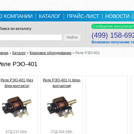
О КОМПАНИИ
КАТАЛОГ
ПРАЙС-ЛИСТ
НОВОСТИ
Поиск по каталогу
(499) 158-69
Возможно получение тов
ы здесь
авная
»
Каталог
»
Крановое оборудование
» Реле РЭО-401
Реле РЭО-401
Реле РЭО-401 (без
Реле РЭО-401 (с блок-
блок-контакта)
контактом)
6ТД.237.004-
2ТД.304.096-