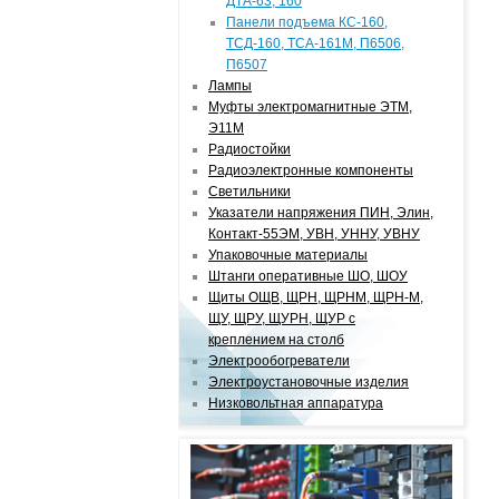
ДТА-63, 160
Панели подъема КС-160,
ТСД-160, ТСА-161М, П6506,
П6507
Лампы
Муфты электромагнитные ЭТМ,
Э11М
Радиостойки
Радиоэлектронные компоненты
Светильники
Указатели напряжения ПИН, Элин,
Контакт-55ЭМ, УВН, УННУ, УВНУ
Упаковочные материалы
Штанги оперативные ШО, ШОУ
Щиты ОЩВ, ЩРН, ЩРНМ, ЩРН-М,
ЩУ, ЩРУ, ЩУРН, ЩУР с
креплением на столб
Электрообогреватели
Электроустановочные изделия
Низковольтная аппаратура