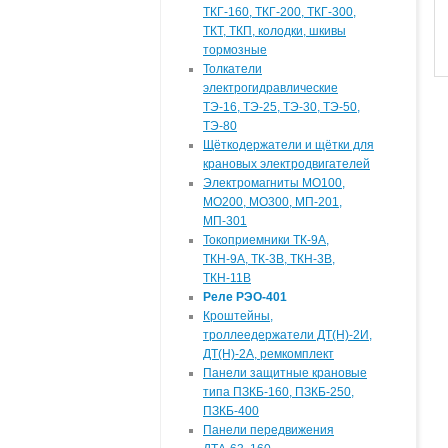
ТКГ-160, ТКГ-200, ТКГ-300,
ТКТ, ТКП, колодки, шкивы
тормозные
Толкатели
электрогидравлические
ТЭ-16, ТЭ-25, ТЭ-30, ТЭ-50,
ТЭ-80
Щёткодержатели и щётки для
крановых электродвигателей
Электромагниты МО100,
МО200, МО300, МП-201,
МП-301
Токоприемники ТК-9А,
ТКН-9А, ТК-3В, ТКН-3В,
ТКН-11В
Реле РЭО-401
Кроштейны,
троллеедержатели ДТ(Н)-2И,
ДТ(Н)-2А, ремкомплект
Панели защитные крановые
типа ПЗКБ-160, ПЗКБ-250,
ПЗКБ-400
Панели передвижения