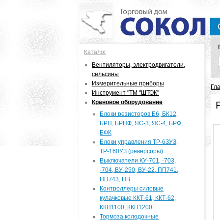
Каталог
Вентиляторы, электродвигатели,
сельсины
Измерительные приборы
В
Гл
Инструмент "ТМ "ШТОК"
Крановое оборудование
Блоки резисторов Б6, БК12,
БРП, БРПФ, ЯС-3, ЯС-4, БРФ,
БФК
Блоки управления ТР-6ЗУЗ,
ТР-160УЗ (реверсоры)
Выключатели КУ-701, -703,
-704, ВУ-250, ВУ-22, ПП741,
ПП743, НВ
Контроллеры силовые
кулачковые ККТ-61, ККТ-62,
ККП1100, ККП1200
Тормоза колодочные