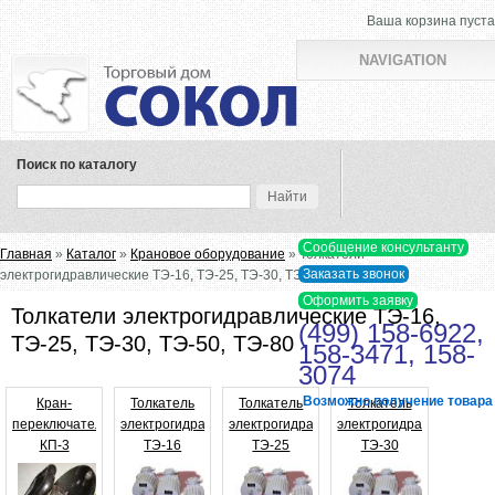
Ваша корзина пуста
NAVIGATION
Поиск по каталогу
Вы здесь
Главная
»
Каталог
»
Крановое оборудование
» Толкатели
электрогидравлические ТЭ-16, ТЭ-25, ТЭ-30, ТЭ-50, ТЭ-80
Толкатели электрогидравлические ТЭ-16,
(499) 158-6922,
ТЭ-25, ТЭ-30, ТЭ-50, ТЭ-80
158-3471, 158-
3074
Возможно получение товара в
Кран-
Толкатель
Толкатель
Толкатель
переключатель
электрогидравлический
электрогидравлический
электрогидравлический
КП-3
ТЭ-16
ТЭ-25
ТЭ-30