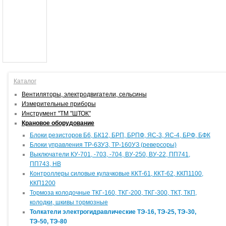
Каталог
Вентиляторы, электродвигатели, сельсины
Измерительные приборы
Инструмент "ТМ "ШТОК"
Крановое оборудование
Блоки резисторов Б6, БК12, БРП, БРПФ, ЯС-3, ЯС-4, БРФ, БФК
Блоки управления ТР-6ЗУЗ, ТР-160УЗ (реверсоры)
Выключатели КУ-701, -703, -704, ВУ-250, ВУ-22, ПП741,
ПП743, НВ
Контроллеры силовые кулачковые ККТ-61, ККТ-62, ККП1100,
ККП1200
Тормоза колодочные ТКГ-160, ТКГ-200, ТКГ-300, ТКТ, ТКП,
колодки, шкивы тормозные
Толкатели электрогидравлические ТЭ-16, ТЭ-25, ТЭ-30,
ТЭ-50, ТЭ-80