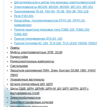
Щёткодержатели и щётки для крановых электродвигателей
Электромагниты МО100, МО200, МО300, МП-201, МП-301
Токоприемники ТК-9А, ТКН-9А, ТК-3В, ТКН-3В, ТКН-11В
Реле РЭО-401
Кроштейны, троллеедержатели ДТ(Н)-2И, ДТ(Н)-2А,
ремкомплект
Панели защитные крановые типа ПЗКБ-160, ПЗКБ-250,
ПЗКБ-400
Панели передвижения ДТА-63, 160
Панели подъема КС-160, ТСД-160, ТСА-161М, П6506, П6507
Лампы
Муфты электромагнитные ЭТМ, Э11М
Радиостойки
Радиоэлектронные компоненты
Светильники
Указатели напряжения ПИН, Элин, Контакт-55ЭМ, УВН, УННУ,
УВНУ
Упаковочные материалы
Штанги оперативные ШО, ШОУ
Щиты ОЩВ, ЩРН, ЩРНМ, ЩРН-М, ЩУ, ЩРУ, ЩУРН, ЩУР с
креплением на столб
Электрообогреватели
Электроустановочные изделия
Низковольтная аппаратура