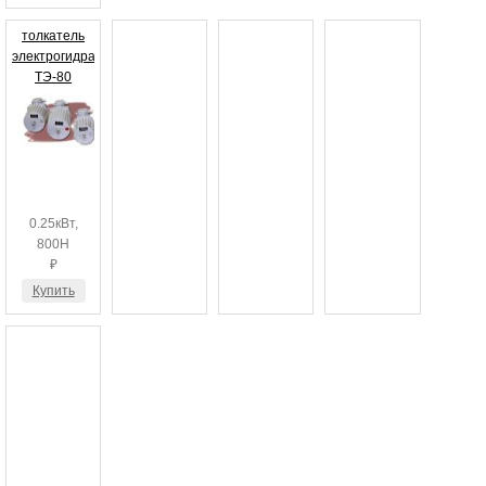
толкатель
электрогидравлический
ТЭ-80
0.25кВт,
800Н
₽
Купить