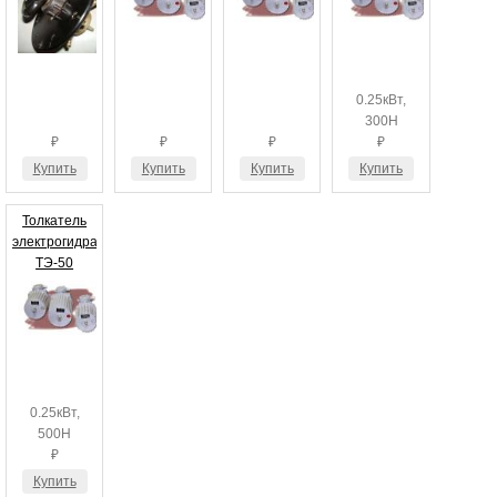
0.25кВт,
300Н
₽
₽
₽
₽
Купить
Купить
Купить
Купить
Толкатель
электрогидравлический
ТЭ-50
0.25кВт,
500Н
₽
Купить