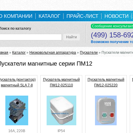
О КОМПАНИИ
КАТАЛОГ
ПРАЙС-ЛИСТ
НОВОСТИ
Поиск по каталогу
(499) 158-69
Возможно получение тов
ы здесь
авная
»
Каталог
»
Низковольтная аппаратура
»
Пускатели
» Пускатели магнит
Пускатели магнитные серии ПМ12
ускатель (контактор)
Пускатель магнитный
Пускатель магнитный
магнитный SLA 7-II
ПМ12-025110
ПМ12-025220
16А, 220В
IP54