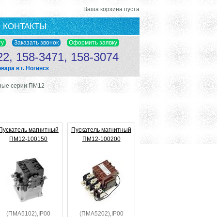
Ваша корзина пуста
КОНТАКТЫ
22, 158-3471, 158-3074
ара в г. Ногинск
ные серии ПМ12
Пускатель магнитный
Пускатель магнитный
ПМ12-100150
ПМ12-100200
(ПМА5102),IP00
(ПМА5202),IP00