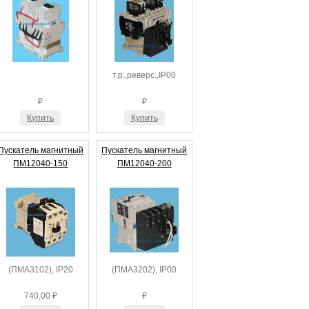
т.р.,реверс.,IP00
₽
₽
Купить
Купить
Пускатель магнитный
Пускатель магнитный
ПМ12040-150
ПМ12040-200
(ПМА3102), IP20
(ПМА3202), IP00
740,00 ₽
₽