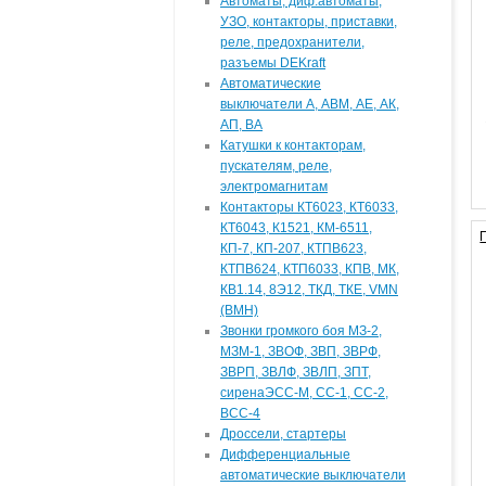
Автоматы, диф.автоматы,
УЗО, контакторы, приставки,
реле, предохранители,
разъемы DEKraft
Автоматические
выключатели А, АВМ, АЕ, АК,
АП, ВА
Катушки к контакторам,
пускателям, реле,
электромагнитам
Контакторы КТ6023, КТ6033,
КТ6043, К1521, КМ-6511,
КП-7, КП-207, КТПВ623,
КТПВ624, КТП6033, КПВ, МК,
КВ1.14, 8Э12, ТКД, ТКЕ, VMN
(ВМН)
Звонки громкого боя МЗ-2,
МЗМ-1, ЗВОФ, ЗВП, ЗВРФ,
ЗВРП, ЗВЛФ, ЗВЛП, ЗПТ,
сиренаЭСС-М, СС-1, СС-2,
ВСС-4
Дроссели, стартеры
Дифференциальные
автоматические выключатели