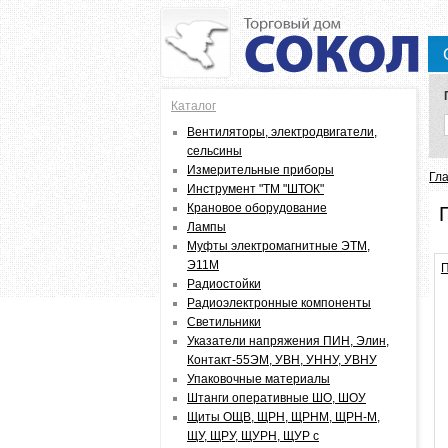
Каталог
Вентиляторы, электродвигатели,
сельсины
Измерительные приборы
В
Гл
Инструмент "ТМ "ШТОК"
Крановое оборудование
Лампы
Муфты электромагнитные ЭТМ,
Э11М
П
Радиостойки
Радиоэлектронные компоненты
Светильники
Указатели напряжения ПИН, Элин,
Контакт-55ЭМ, УВН, УННУ, УВНУ
Упаковочные материалы
Штанги оперативные ШО, ШОУ
Щиты ОЩВ, ЩРН, ЩРНМ, ЩРН-М,
ЩУ, ЩРУ, ЩУРН, ЩУР с