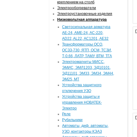
креплением на столб
Электрообогреватели
Электроустановочные изделия
Низковольтная аппаратура
Светосигнальная арматура
АЕ-24, АМЕ-24, АС-220,
AD22, AL22, АС1201, АЕ32
Трансформаторы ОСО,
ОСЗЗ-730, ЯТП, ОСМ, ТСЗИ,
Т-0.66, ЛАТР, ТАМУ, ВТМ, ТГА
Электромагниты МИСС,
ЭМИС, ЭМЛ1203, ЭД10101,
ЭД11101, ЭМ33, ЭМ34, ЭМ44,
ЭМ25, МТ
Устройства защитного
отключения УЗО
Устройства защиты и
управления НОВАТЕК-
Электро
Реле
Рубильники
Автоматы, диф. автоматы,
УЗО, контакторы КЭАЗ