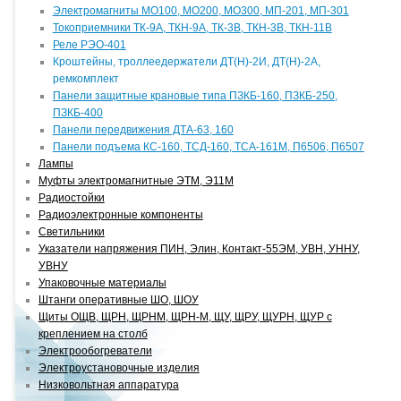
Электромагниты МО100, МО200, МО300, МП-201, МП-301
Токоприемники ТК-9А, ТКН-9А, ТК-3В, ТКН-3В, ТКН-11В
Реле РЭО-401
Кроштейны, троллеедержатели ДТ(Н)-2И, ДТ(Н)-2А,
ремкомплект
Панели защитные крановые типа ПЗКБ-160, ПЗКБ-250,
ПЗКБ-400
Панели передвижения ДТА-63, 160
Панели подъема КС-160, ТСД-160, ТСА-161М, П6506, П6507
Лампы
Муфты электромагнитные ЭТМ, Э11М
Радиостойки
Радиоэлектронные компоненты
Светильники
Указатели напряжения ПИН, Элин, Контакт-55ЭМ, УВН, УННУ,
УВНУ
Упаковочные материалы
Штанги оперативные ШО, ШОУ
Щиты ОЩВ, ЩРН, ЩРНМ, ЩРН-М, ЩУ, ЩРУ, ЩУРН, ЩУР с
креплением на столб
Электрообогреватели
Электроустановочные изделия
Низковольтная аппаратура