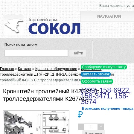
Ваша корзина пуста
NAVIGATION
Поиск по каталогу
Вы здесь
Главная
»
Каталог
»
Крановое оборудование
»
Кроштейны,
троллеедержатели ДТ(Н)-2И, ДТ(Н)-2А, ремкомплект
» Кронштейн
троллейный К42СУ1 (с троллеедержателями К267АС)
(499) 158-6922,
Кронштейн троллейный К42СУ1 (с
158-3471, 158-
троллеедержателями К267АС)
3074
Возможно получение товара в
₽
-
+