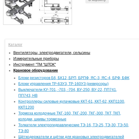
Каталог
Вентиляторы, электродвигатели, сельсины
Измерительные приборы
Инструмент "ТМ "ШТОК"
Крановое оборудование
Блоки резисторов Б6, БК12, БРП, БРПФ, ЯС-3, ЯС-4, БРФ, БФК
Блоки управления ТР-6ЗУЗ, ТР-160УЗ (реверсоры)
Выключатели КУ-701, -703, -704, ВУ-250, ВУ-22, ПП741,
ПП743, НВ
Контроллеры силовые кулачковые ККТ-61, ККТ-62, ККП1100,
ККП1200
Тормоза колодочные ТКГ-160, ТКГ-200, ТКГ-300, ТКТ, ТКП,
колодки, шкивы тормозные
Толкатели электрогидравлические ТЭ-16, ТЭ-25, ТЭ-30, ТЭ-50,
ТЭ-80
Щёткодержатели и щётки для крановых электродвигателей